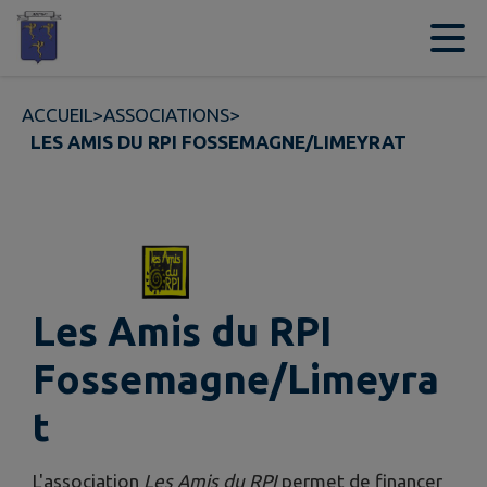
Contenu
Menu
Recherche
Pied de page
ACCUEIL
>
ASSOCIATIONS
>
LES AMIS DU RPI FOSSEMAGNE/LIMEYRAT
Les Amis du RPI
Fossemagne/Limeyra
t
L'association
Les Amis du RPI
permet de financer