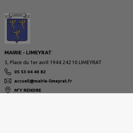
MAIRIE - LIMEYRAT
5, Place du 1er avril 1944 24210 LIMEYRAT
05 53 04 40 82
accueil@mairie-limeyrat.fr
M'Y RENDRE
www.limeyrat.net