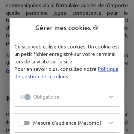
communiquées via le formulaire auprès de n’importe
quelle personne jugée compétente pour le
traitement de la demande dans un souci
Gérer mes cookies 🍪
d’optimisation de la qualité du service public dans le
respect des dispositions légales qui les concernent,
personne qui peut être externe à ces collectivités.
Ce site web utilise des cookies. Un cookie est
un petit fichier enregistré sur votre terminal
Si vous souhaitez plus d'informations sur la gestion
lors de la visite sur le site.
de vos données personnelles, consultez notre
Pour en savoir plus, consultez notre
Politique
politique de confidentialité
.
de gestion des cookies
.
Obligatoire
Mesure d'audience
Dans le but de mesurer l'audience du Site, celui-ci est
équipé d'un système de traceurs (
Matomo
)
Mesure d'audience (Matomo)
permettant de collecter des données statistiques