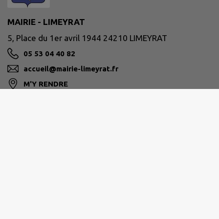
MAIRIE - LIMEYRAT
5, Place du 1er avril 1944 24210 LIMEYRAT
05 53 04 40 82
accueil@mairie-limeyrat.fr
M'Y RENDRE
www.limeyrat.net
TERRASSONNAIS HAUT PÉRIGORD NOIR