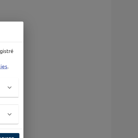
gistré
kies
.