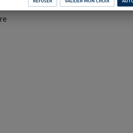
REFUSER
VALIDER MON CHOIX
AUT
re