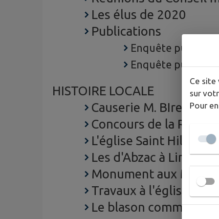
Les élus de 2020
Publications
Enquête publique 
Enquête publique 
Ce site 
HISTOIRE LOCALE
sur votr
Causerie M. BIret
Pour en
Concours de la Résist
L'église Saint Hilaire
Les d'Abzac à Limeyrat
Monument aux Morts 
Travaux à l'église
Le blason communal