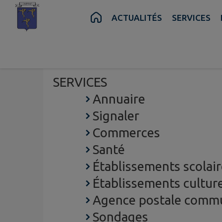
Contenu
Menu
Recherche
Pied de page
ACTUALITÉS
SERVICES
ACTUALITÉS
SERVICES
Annuaire
Signaler
Commerces
Santé
Établissements scolai
Établissements cultur
Agence postale comm
Sondages