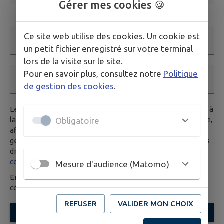
Gérer mes cookies 🍪
Ce champ est obligatoire. Exemple: nom@exemple.org.
Ce site web utilise des cookies. Un cookie est
Nom et prénom
un petit fichier enregistré sur votre terminal
lors de la visite sur le site.
Pour en savoir plus, consultez notre
Politique
Téléphone
de gestion des cookies
.
Les données saisies dans ce formulaire seront transmises à
la mairie, et/ou au service compétent habilité par la mairie,
Obligatoire
afin de traiter votre demande. Pour en savoir plus sur la
gestion de vos données personnelles et pour excercer vos
droits, vous pouvez consulter notre
politique de
confidentialité.
Mesure d'audience (Matomo)
En envoyant ce formulaire, vous reconnaissez avoir pris
connaissance des
Conditions Générales d’Utilisation
.
REFUSER
VALIDER MON CHOIX
ENVOYER