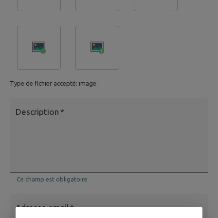
Type de fichier accepté: image.
Description
*
Ce champ est obligatoire
Adresse email
*