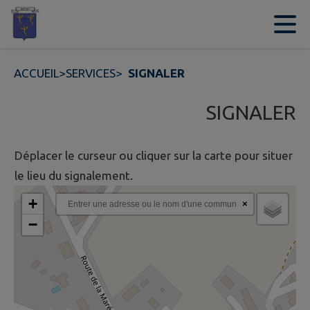
Contenu
Menu
Recherche
Pied de page
ACCUEIL
>
SERVICES
>
SIGNALER
SIGNALER
Déplacer le curseur ou cliquer sur la carte pour situer
le lieu du signalement.
+
×
−