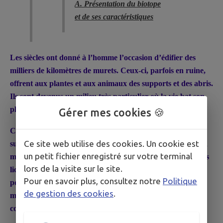
A. Présentation du biotope
et de ses caractéristiques
Les siècles ont donné à l’homme l’occasion d’édifier des
milliers de kilomètres de murets. Ceux-ci, parfois en ruine,
offrent aux plantes et aux animaux des supports et des abris.
Ils sont devenus un milieu très particulier où la vie bat son
plein.
Gérer mes cookies 🍪
Cependant, avant que la vie ne s’installe, il existe une
Ce site web utilise des cookies. Un cookie est
succession de stades bien précis, permettant de passer d’un
un petit fichier enregistré sur votre terminal
milieu stérile à un milieu vivant. Tout commence lorsque les
lors de la visite sur le site.
lichens ( symbiose entre une algue et un champignon),
Pour en savoir plus, consultez notre
Politique
pouvant vivre sur des matériaux stériles, colonisent les
de gestion des cookies
.
murets. Grâce à leurs actions chimiques et mécaniques, ils
commencent à dégrader la roche.