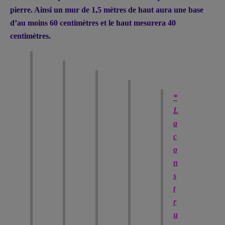
pierre. Ainsi un mur de 1,5 mètres de haut aura une base
d’au moins 60 centimètres et le haut mesurera 40
centimètres.
*
L
a
c
o
n
s
t
r
u