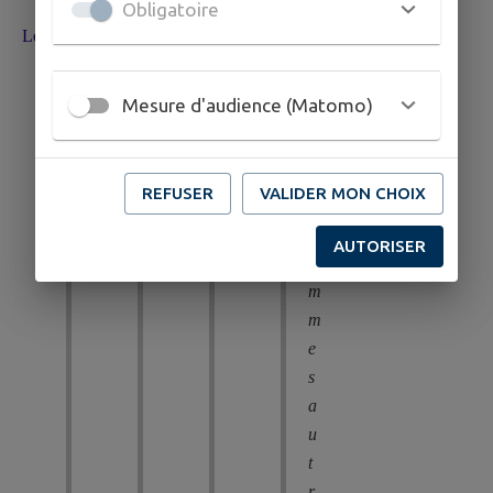
Obligatoire
Les carrières
Mesure d'audience (Matomo)
D
e
REFUSER
VALIDER MON CHOIX
s
h
AUTORISER
o
m
m
e
s
a
u
t
r