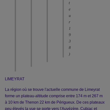
t
e
u
r
1
9
3
8
)
LIMEYRAT
La région où se trouve l'actuelle commune de Limeyrat
forme un plateau-altitude comprise entre 174 m et 267 m
à 10 km de Thenon 22 km de Périgueux. De ces plateaux
peu élevés la vue se porte vers l'Auvézère, Cubjac et