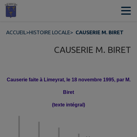
Contenu
Menu
Recherche
Pied de page
ACCUEIL
>
HISTOIRE LOCALE
>
CAUSERIE M. BIRET
CAUSERIE M. BIRET
C
auserie faite à Limeyrat, le 18 novembre 1995, par M.
Biret
(texte intégral)