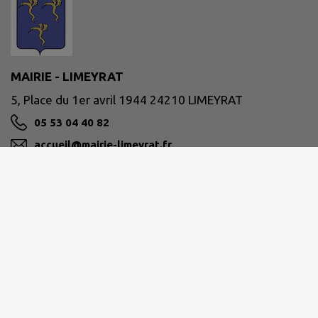
MAIRIE - LIMEYRAT
5, Place du 1er avril 1944 24210 LIMEYRAT
05 53 04 40 82
accueil@mairie-limeyrat.fr
M'Y RENDRE
www.limeyrat.net