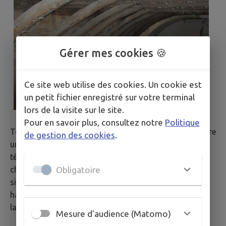
Gérer mes cookies 🍪
Ce site web utilise des cookies. Un cookie est
un petit fichier enregistré sur votre terminal
lors de la visite sur le site.
Pour en savoir plus, consultez notre
Politique
Tous ces éléments ainsi que le retrait du mur qui montre
de gestion des cookies
.
une élévation du bâtiment de près de 2 mètres sont les
témoins d’une époque où notre église a carrément
Obligatoire
changé d’allure. Le clocher actuel a remplacé alors un
simple pignon, la toiture est devenue beaucoup plus
haute et pentue, sans doute couverte entièrement en
lauzes.
Mesure d'audience (Matomo)