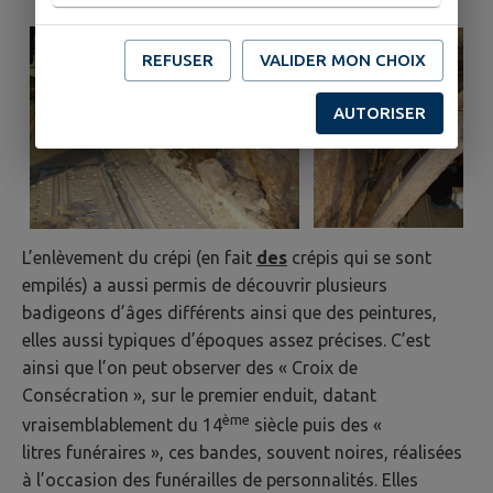
REFUSER
VALIDER MON CHOIX
AUTORISER
L’enlèvement du crépi (en fait
des
crépis qui se sont
empilés) a aussi permis de découvrir plusieurs
badigeons d’âges différents ainsi que des peintures,
elles aussi typiques d’époques assez précises. C’est
ainsi que l’on peut observer des « Croix de
Consécration », sur le premier enduit, datant
ème
vraisemblablement du 14
siècle puis des «
litres funéraires », ces bandes, souvent noires, réalisées
à l’occasion des funérailles de personnalités. Elles