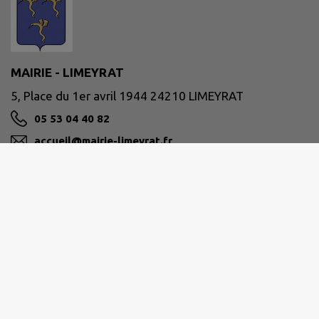
MAIRIE - LIMEYRAT
5, Place du 1er avril 1944 24210 LIMEYRAT
05 53 04 40 82
accueil@mairie-limeyrat.fr
M'Y RENDRE
www.limeyrat.net