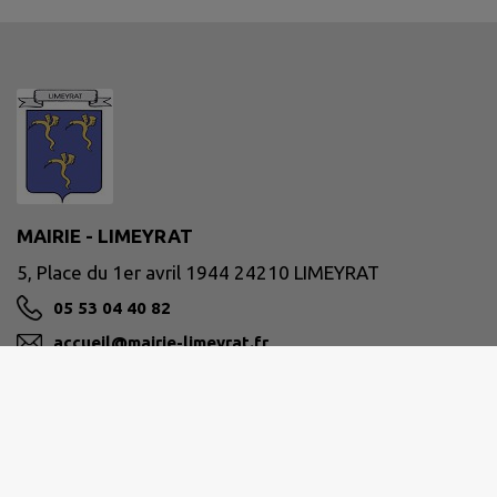
MAIRIE - LIMEYRAT
5, Place du 1er avril 1944 24210 LIMEYRAT
05 53 04 40 82
accueil@mairie-limeyrat.fr
M'Y RENDRE
www.limeyrat.net