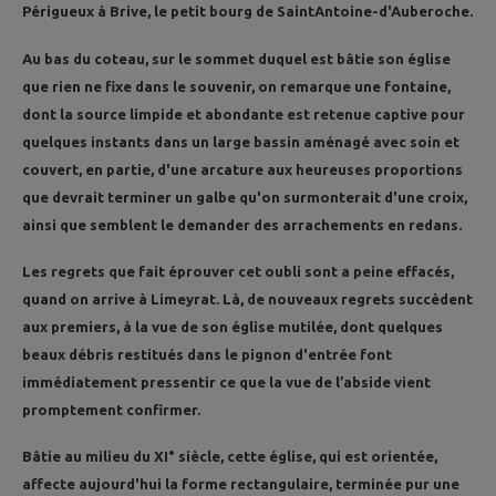
Périgueux à Brive, le petit bourg de SaintAntoine-d'Auberoche.
Au bas du coteau, sur le sommet duquel est bâtie son église
que rien ne fixe dans le souvenir, on remarque une fontaine,
dont la source limpide et abondante est retenue captive pour
quelques instants dans un large bassin aménagé avec soin et
couvert, en partie, d'une arcature aux heureuses proportions
que devrait terminer un galbe qu'on surmonterait d'une croix,
ainsi que semblent le demander des arrachements en redans.
Les regrets que fait éprouver cet oubli sont a peine effacés,
quand on arrive à Limeyrat. Là, de nouveaux regrets succèdent
aux premiers, à la vue de son église mutilée, dont quelques
beaux débris restitués dans le pignon d'entrée font
immédiatement pressentir ce que la vue de l’abside vient
promptement confirmer.
Bâtie au milieu du XI° siècle, cette église, qui est orientée,
affecte aujourd'hui la forme rectangulaire, terminée pur une